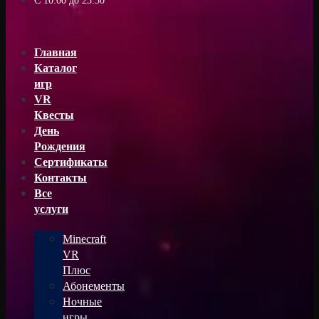
С 10:00 до 23:30
Главная
Каталог
игр
VR
Квесты
День
Рождения
Сертификаты
Контакты
Все
услуги
Minecraft
VR
Плюс
Абонементы
Ночные
игры