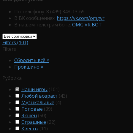
По телефону: 8 (499) 348-13-69
В ВК сообщениях:
https://vk.com/omgvr
В нашем телеграм боте:
OMG VR BOT
Filters (101)
Filters
Сбросить всё
×
Прокшино
×
Рубрика
Наши игры
(
101
)
Любой возраст
(
43
)
Музыкальные
(
4
)
Топовые
(
39
)
Экшен
(
50
)
Страшные
(
22
)
Квесты
(
11
)