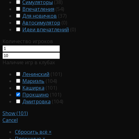
Симуляторы
(
38
)
Впечатления
(
54
)
Для новичков
(
37
)
Автосимулятор
(
0
)
Идеи впечатлений
(
0
)
Количество игроков
Наличие игр в клубах
Ленинский
(
101
)
Мариэль
(
104
)
Каширка
(
101
)
Прокшино
(
101
)
Дмитровка
(
104
)
Show
(
101
)
Cancel
Сбросить всё
×
Прокшино
×