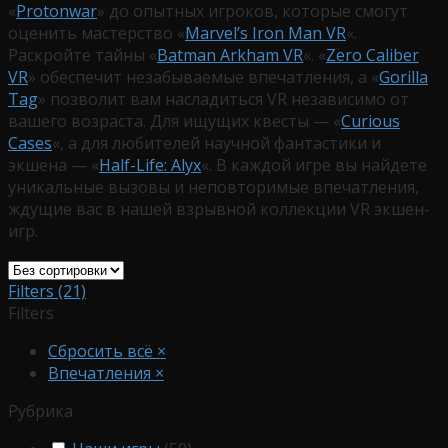
«
Protonwar
» до опытных игроков, которые смогут
оценить мастерство «
Marvel’s Iron Man VR
«.
Раскройте тайны «
Batman Arkham VR
«. «
Zero Caliber
VR
» обеспечит незабываемые впечатления, а «
Gorilla
Tag
» позволит вам насладиться VR независимо от
вашего возраста. Для ищущих квесты — «
Curious
Cases
«, а для любителей научной фантастики и
экшена — «
Half-Life: Alyx
«. В каждой игре вы найдете
уникальные вызовы и неповторимые впечатления,
ждущие вас в нашей взрывной коллекции VR экшен-
игр.
Filters (21)
Filters
Сбросить всё
×
Впечатления
×
Рубрика