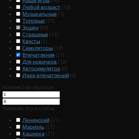
Наши игры
(
50
)
Любой возраст
(
13
)
Музыкальные
(
1
)
Топовые
(
21
)
Экшен
(
50
)
Страшные
(
11
)
Квесты
(
1
)
Симуляторы
(
17
)
Впечатления
(
21
)
Для новичков
(
12
)
Автосимулятор
(
0
)
Идеи впечатлений
(
0
)
Количество игроков
Наличие игр в клубах
Ленинский
(
21
)
Мариэль
(
21
)
Каширка
(
21
)